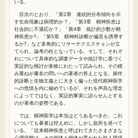
いる。
目次のとおり、「第2章 連続的分布傾向を示
す生命現象は病理的か？」「第3章 精神疾患は
社会的に不適応か？」「第4章 統計的少数が精
神疾患か?」「第5章 精神科診断が偏見を誘導す
るか?」など多角的にリサーチクエスチョンが立
てられ、論考の柱となっている。そして、それぞ
れについて具体的な調査データや統計学に基づく
実証的な検討が多岐にわたって試みられ、その積
み重ねが書名の問いへの著者の答えとなる。操作
的診断と生物主義とに大きく偏った現代精神医学
への危惧を内に秘めているが、それを声高な理念
によってではなく、実証的事実に語らせんとする
のが著者の姿勢である。
では、精神医学は本当はどうあるべきか。これ
についても著者は控えめに、しかし急所を述べて
いる。「従来精神疾患と呼ばれてきたさまざまな
心理状態は、その個体と個体が置かれた対人環境