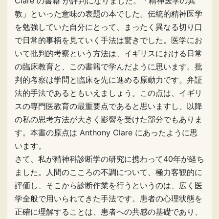
Clare の書籍 が評判になりました。「精神医学の異
教」といった意味の表題の本でした。伝統的精神医学
を勉強していた自分にとって、まったく異なる切り口
で日常的事柄を見ていく手法は驚きでした。医学にお
いて批判的考察という方法は、イギリスにおける日常
の臨床教育と、この書籍で学んだように思います。批
判的考察は学問と臨床を先に進める原動力です。弁証
法的手法であるともいえましょう。この点は、イギリ
スの専門医教育の最重要点であると思いますし、以降
の私の思考方法が大きく影響を受けた部分でもありま
す。本書の原点は Anthony Clare にあったように思
います。
さて、私が精神科診断学の研究に携わって40年が経ち
ました。人間のこころの不調について、極力客観的に
評価し、そこから診断作業を行うというのは、広く医
学全般で用いられてきた手法です。患者の心理状態を
正確に理解することは、患者への共感の基礎であり、