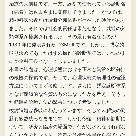
治療の大前提です。一方、診断で使われている診断名
（病名）はさまざまに変遷してきました。かつては、
精神科医の数だけ診断分類体系が存在した時代があり
ました。それでは社会的責任は果たせなく、共通の分
類体系が提案されました。その最も有名なものが、
1980 年に発表された DSM-III です。しかし、暫定的
取り決めであったはずの操作的診断基準は、いつのま
にか金科玉条となってしまいました。
本書の課題は、心理状態における正常と異常の区分け
の根拠の探索です。そして、心理状態の病理性の確認
方法についてまず考察します。さらに、暫定診断体系
がなぜ範疇的な性質のものになったかを考え、そうし
た範疇的診断方法の弊害について考察しました。
検討課題は多岐にわたっています。そして未解決の問
題も多数残ったままです。しかし今後、精神科診断に
ついて、研究と臨床の場面で、何がなされなければな
らないかのヒントを、読者の皆様が本書から得ていた