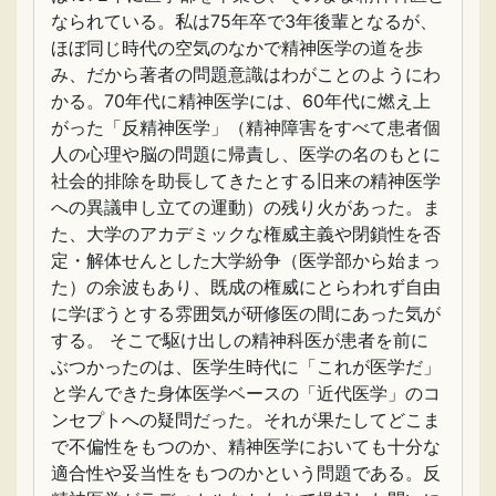
なられている。私は75年卒で3年後輩となるが、
ほぼ同じ時代の空気のなかで精神医学の道を歩
み、だから著者の問題意識はわがことのようにわ
かる。70年代に精神医学には、60年代に燃え上
がった「反精神医学」（精神障害をすべて患者個
人の心理や脳の問題に帰責し、医学の名のもとに
社会的排除を助長してきたとする旧来の精神医学
への異議申し立ての運動）の残り火があった。ま
た、大学のアカデミックな権威主義や閉鎖性を否
定・解体せんとした大学紛争（医学部から始まっ
た）の余波もあり、既成の権威にとらわれず自由
に学ぼうとする雰囲気が研修医の間にあった気が
する。 そこで駆け出しの精神科医が患者を前に
ぶつかったのは、医学生時代に「これが医学だ」
と学んできた身体医学ベースの「近代医学」のコ
ンセプトへの疑問だった。それが果たしてどこま
で不偏性をもつのか、精神医学においても十分な
適合性や妥当性をもつのかという問題である。反