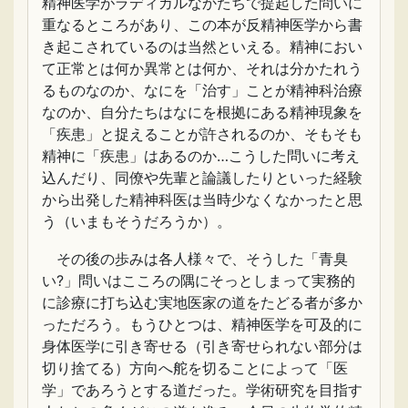
精神医学がラディカルなかたちで提起した問いに
重なるところがあり、この本が反精神医学から書
き起こされているのは当然といえる。精神におい
て正常とは何か異常とは何か、それは分かたれう
るものなのか、なにを「治す」ことが精神科治療
なのか、自分たちはなにを根拠にある精神現象を
「疾患」と捉えることが許されるのか、そもそも
精神に「疾患」はあるのか…こうした問いに考え
込んだり、同僚や先輩と論議したりといった経験
から出発した精神科医は当時少なくなかったと思
う（いまもそうだろうか）。
その後の歩みは各人様々で、そうした「青臭
い?」問いはこころの隅にそっとしまって実務的
に診療に打ち込む実地医家の道をたどる者が多か
っただろう。もうひとつは、精神医学を可及的に
身体医学に引き寄せる（引き寄せられない部分は
切り捨てる）方向へ舵を切ることによって「医
学」であろうとする道だった。学術研究を目指す