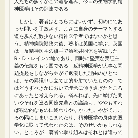
人たちの多くがこの道を進み、今日の生物学的精
神医学はその到達である。
しかし、著者はどちらにはいかず、初めにであ
った問いを手放さず、まさに自身のテーマとする
道を歩んだ数少ない精神医学者ではないかと思
う。精神病院勤務の後、著者は英国に学ぶ。英国
は、反精神医学の旗手で治療共同体を実践した
R・D・レインの地であり、同時に堅実な実証主
義の伝統をもつ国である。反精神医学が大事な問
題提起をしながらやがて退潮した理由のひとつ
は、その異議申し立ては的を射ていたものの、で
はどうすべきかにおいて理念に傾き過ぎたところ
にあったと考えられる。省みれば、先に挙げた問
いやそれを巡る同僚先輩との議論も、ややもすれ
ば観念的なものに終わりやすかった。やがてここ
ろの隅にしまいこまれたり、精神医学の身体的医
学化に取って代われたのは、そのせいかもしれな
い。ところが、著者の取り組みはそれとは違って