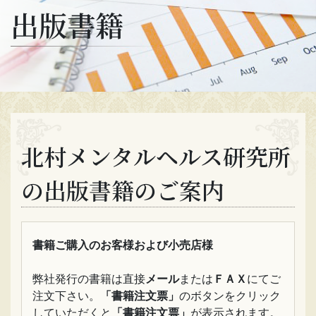
出版書籍
北村メンタルヘルス研究所
の出版書籍のご案内
書籍ご購入のお客様および小売店様
弊社発行の書籍は直接
メール
または
ＦＡＸ
にてご
注文下さい。
「書籍注文票」
のボタンをクリック
していただくと
「書籍注文票」
が表示されます。