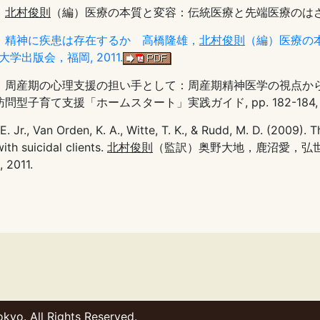
，
北村俊則
（編）医療の本質と変容：伝統医療と先端医療のはざまで
：精神に疾患は存在するか 高橋隆雄，
北村俊則
（編）医療の本
州大学出版会，福岡, 2011.
：周産期の心理支援の担い手として：周産期精神医学の視点か
問型子育て支援「ホームスタート」実践ガイド, pp. 182-184, 明
 E. Jr., Van Orden, K. A., Witte, T. K., & Rudd, M. D. (2009).
ith suicidal clients.
北村俊則
（監訳）奥野大地，鹿沼愛，弘
 2011.
okyo. All Rights Reserved.