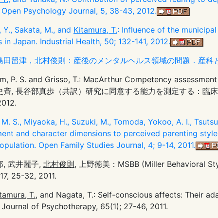
 Open Psychology Journal, 5, 38-43, 2012.
, Y., Sakata, M., and
Kitamura, T.
: Influence of the municip
 in Japan. Industrial Health, 50; 132-141, 2012.
島田留津，
北村俊則
：産後のメンタルヘルス領域の問題．産科と婦人科, 79
, P. S. and Grisso, T.: MacArthur Competency assessment 
史斉, 長谷部真歩（共訳）研究に同意する能力を測定する：臨床
012.
 M. S., Miyaoka, H., Suzuki, M., Tomoda, Yokoo, A. I., Tsuts
nt and character dimensions to perceived parenting styles
opulation. Open Family Studies Journal, 4; 9-14, 2011.
, 武井麗子,
北村俊則
, 上野徳美：MSBB (Miller Behavior
, 25-32, 2011.
tamura, T.
, and Nagata, T.: Self-conscious affects: Their a
Journal of Psychotherapy, 65(1); 27-46, 2011.