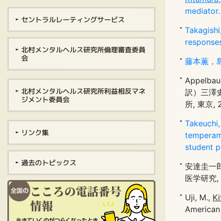
mediator.
セントラルレーティングサービス
Takagishi
responses
北村メンタルヘルス研究所倫理審査委員
会
藤本薫，
Appelbaum
北村メンタルヘルス研究所利益相反マネ
訳）三澤
ジメント委員会
所, 東京, 2
Takeuchi,
リンク集
temperame
student p
過去のトピックス
安達圭一郎
医学研究, 17
Uji, M.,
Ki
American 