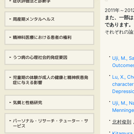
症状評価法と診断学
2011年～
また、一部は
周産期メンタルヘルス
であります。
それぞれの論
精神科医療における患者の権利
うつ病の心理社会的発症要因
Uji, M., 
Outcomes
Lu, X., Ch
児童期の体験が成人の健康と精神疾患発
症に与える影響
character
Depressio
気質と性格研究
Uji, M., N
Menninger
パーソナル・リサーチ・テューター・サ
北村俊則
ービス
Kitamura,