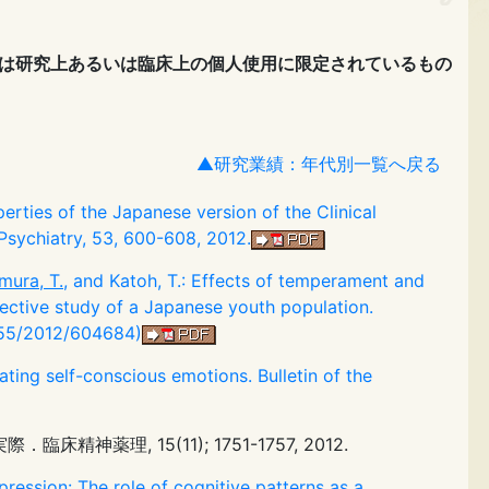
は研究上あるいは臨床上の個人使用に限定されているもの
▲研究業績：年代別一覧へ戻る
erties of the Japanese version of the Clinical
sychiatry, 53, 600-608, 2012.
mura, T.
, and Katoh, T.: Effects of temperament and
pective study of a Japanese youth population.
1155/2012/604684)
lating self-conscious emotions. Bulletin of the
, 15(11); 1751-1757, 2012.
pression: The role of cognitive patterns as a