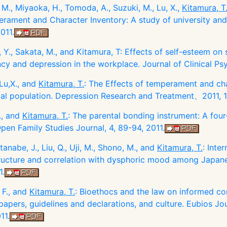
 M., Miyaoka, H., Tomoda, A., Suzuki, M., Lu, X.,
Kitamura, T
rament and Character Inventory: A study of university and
011.
, Y., Sakata, M., and Kitamura, T: Effects of self-esteem on
y and depression in the workplace. Journal of Clinical Psy
 Lu,X., and
Kitamura, T.
: The Effects of temperament and ch
cal population. Depression Research and Treatment、2011, 1
., and
Kitamura, T.
: The parental bonding instrument: A four
pen Family Studies Journal, 4, 89-94, 2011.
tanabe, J., Liu, Q., Uji, M., Shono, M., and
Kitamura, T.
: Int
ructure and correlation with dysphoric mood among Japane
1.
 F., and
Kitamura, T.
: Bioethocs and the law on informed con
papers, guidelines and declarations, and culture. Eubios Jou
11.