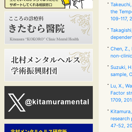
Takeuchi,
the Tempe
109-117, 2
Takagishi
dependenc
Chen, Z.,
non-clini
Suzuki, H
sample, O
Lu, X., Wa
Factor st
1709, 201
Kitamura,
research 
47-52, 20