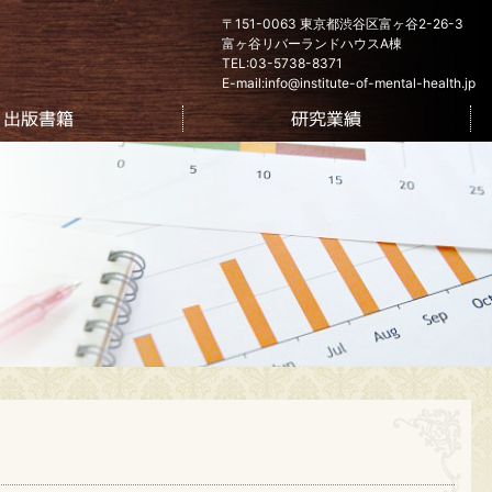
〒151-0063 東京都渋谷区富ヶ谷2-26-3
富ヶ谷リバーランドハウスA棟
TEL:03-5738-8371
E-mail:info@institute-of-mental-health.jp
出版書籍
研究業績